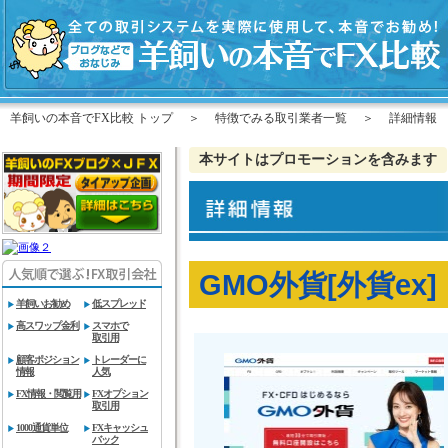
羊飼いの本音でFX比較 トップ
＞
特徴でみる取引業者一覧
＞
詳細情報
本サイトはプロモーションを含みます
GMO外貨[外貨ex]
羊飼いお勧め
低スプレッド
高スワップ金利
スマホで
取引用
顧客ポジション
トレーダーに
情報
人気
FX情報・閲覧用
FXオプション
取引用
1000通貨単位
FXキャッシュ
バック