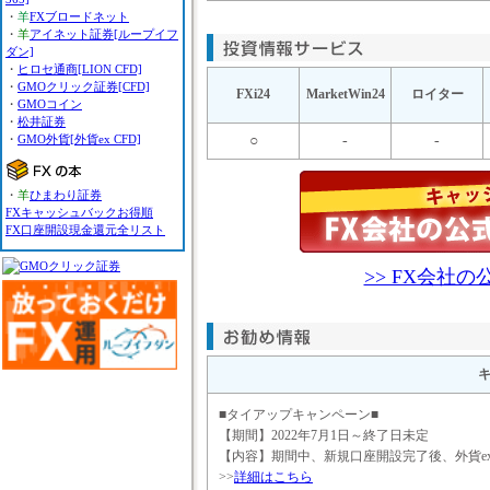
・
羊
FXブロードネット
・
羊
アイネット証券[ループイフ
ダン]
・
ヒロセ通商[LION CFD]
・
GMOクリック証券[CFD]
FXi24
MarketWin24
ロイター
・
GMOコイン
・
松井証券
・
GMO外貨[外貨ex CFD]
○
-
-
・
羊
ひまわり証券
FXキャッシュバックお得順
FX口座開設現金還元全リスト
>> FX会社
■タイアップキャンペーン■
【期間】2022年7月1日～終了日未定
【内容】期間中、新規口座開設完了後、外貨ex
>>
詳細はこちら