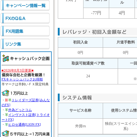
ル
-77円
4円
初回入金
片道手数料
0円
0円
取扱可能通貨ペア数
一
■2026年8月3日更新■
24
※
FXキャッシュバックお得順
羊マーク
は羊飼いＦＸ限定特典
・
新
羊
トレイダーズ証券[みんな
のFX]
・
羊
外為どっとコム
サービス名称
使用システム情
・
羊
インヴァスト証券[トライオ
ートFX]
独自(スリーエイシ
・
羊
ヒロセ通商[LION FX]
外貨ex
系)