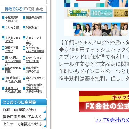
手数料無料
信託保全完備
＆低コスト
くりっく365
MAC対応
ｉＰｈｏｎｅ
Ａｎｄｒｏｉ
アプリ
ｄ
【羊飼いのFXブログ×外貨e
アプリ
通貨ペア数
キャッシュ
◆◇4000円キャッシュバック
が多い
バック企画実施
スプレッドは低水準で有利！
豪ドル円の
FXオプション
スワップ金利
取引が可能
レール注文など注文設定に関
が
MT4が使える
自動売買が
高い
羊飼いもメイン口座の一つと
口座
出来る口座
※手数料は基本無料。但し、外
1000通貨単位
南アフリカラン
の取引が可能
ド
の取引が可能
トルコリラ
中国人民元
の取引が可能
の取引が可能
>> FX会社