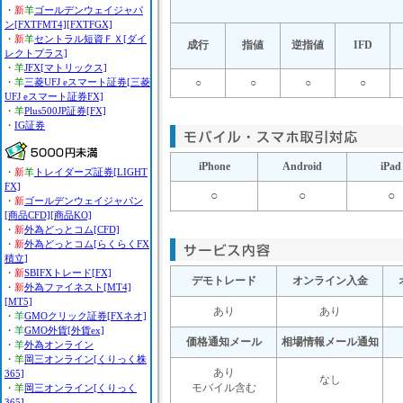
・
新
羊
ゴールデンウェイジャパ
ン[FXTFMT4][FXTFGX]
・
新
羊
セントラル短資ＦＸ[ダイ
成行
指値
逆指値
IFD
レクトプラス]
・
羊
JFX[マトリックス]
・
羊
三菱UFJ eスマート証券[三菱
○
○
○
○
UFJ eスマート証券FX]
・
羊
Plus500JP証券[FX]
・
IG証券
iPhone
Android
iPad
・
新
羊
トレイダーズ証券[LIGHT
FX]
○
○
○
・
新
ゴールデンウェイジャパン
[商品CFD][商品KO]
・
新
外為どっとコム[CFD]
・
新
外為どっとコム[らくらくFX
積立]
・
新
SBIFXトレード[FX]
デモトレード
オンライン入金
・
新
外為ファイネスト[MT4]
[MT5]
あり
あり
・
羊
GMOクリック証券[FXネオ]
・
羊
GMO外貨[外貨ex]
価格通知メール
相場情報メール通知
・
羊
外為オンライン
・
羊
岡三オンライン[くりっく株
あり
365]
なし
モバイル含む
・
羊
岡三オンライン[くりっく
365]