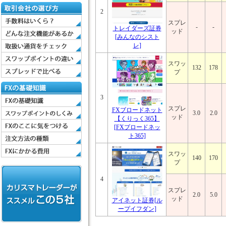
2
スプレ
-
-
トレイダーズ証券
ッド
[みんなのシスト
レ]
スワッ
132
178
プ
3
スプレ
FXブロードネット
3.0
2.0
ッド
【くりっく365】
[FXブロードネッ
ト365]
スワッ
140
170
プ
4
スプレ
2.0
5.0
ッド
アイネット証券[ル
ープイフダン]