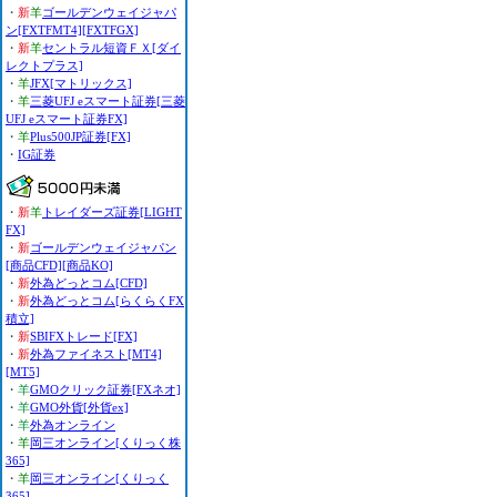
・
新
羊
ゴールデンウェイジャパ
ン[FXTFMT4][FXTFGX]
・
新
羊
セントラル短資ＦＸ[ダイ
レクトプラス]
・
羊
JFX[マトリックス]
・
羊
三菱UFJ eスマート証券[三菱
UFJ eスマート証券FX]
・
羊
Plus500JP証券[FX]
・
IG証券
・
新
羊
トレイダーズ証券[LIGHT
FX]
・
新
ゴールデンウェイジャパン
[商品CFD][商品KO]
・
新
外為どっとコム[CFD]
・
新
外為どっとコム[らくらくFX
積立]
・
新
SBIFXトレード[FX]
・
新
外為ファイネスト[MT4]
[MT5]
・
羊
GMOクリック証券[FXネオ]
・
羊
GMO外貨[外貨ex]
・
羊
外為オンライン
・
羊
岡三オンライン[くりっく株
365]
・
羊
岡三オンライン[くりっく
365]