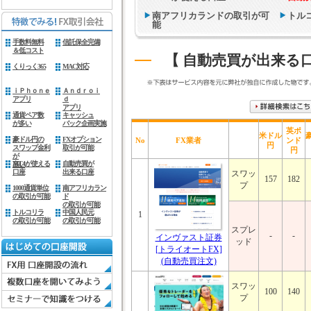
南アフリカランドの取引が可
トル
能
手数料無料
信託保全完備
＆低コスト
【 自動売買が出来る口
くりっく365
MAC対応
ｉＰｈｏｎｅ
Ａｎｄｒｏｉ
アプリ
ｄ
アプリ
通貨ペア数
キャッシュ
が多い
バック企画実施
英ポ
米ドル
豪ドル円の
FXオプション
No
FX業者
ンド
円
スワップ金利
取引が可能
円
が
MT4が使える
自動売買が
高い
口座
出来る口座
スワッ
157
182
プ
1000通貨単位
南アフリカラン
の取引が可能
ド
の取引が可能
トルコリラ
中国人民元
1
の取引が可能
の取引が可能
スプレ
-
-
インヴァスト証券
ッド
[トライオートFX]
(自動売買注文)
スワッ
100
140
プ