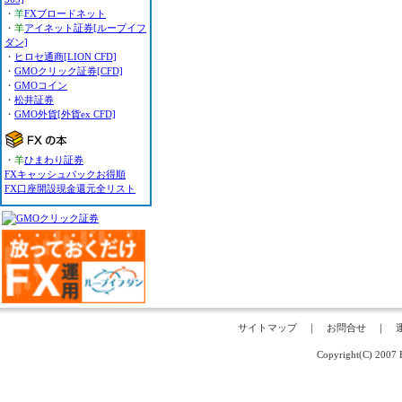
・
羊
FXブロードネット
・
羊
アイネット証券[ループイフ
ダン]
・
ヒロセ通商[LION CFD]
・
GMOクリック証券[CFD]
・
GMOコイン
・
松井証券
・
GMO外貨[外貨ex CFD]
・
羊
ひまわり証券
FXキャッシュバックお得順
FX口座開設現金還元全リスト
サイトマップ
｜
お問合せ
｜
Copyright(C) 200