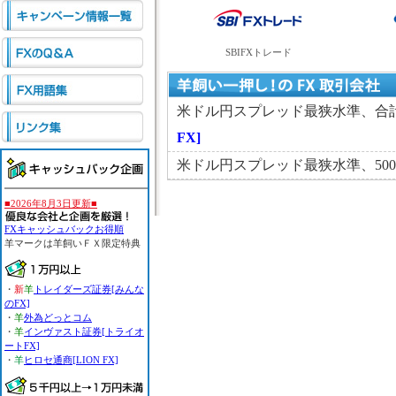
SBIFXトレード
米ドル円スプレッド最狭水準、合計
FX]
米ドル円スプレッド最狭水準、50
■2026年8月3日更新■
FXキャッシュバックお得順
羊マーク
は羊飼いＦＸ限定特典
・
新
羊
トレイダーズ証券[みんな
のFX]
・
羊
外為どっとコム
・
羊
インヴァスト証券[トライオ
ートFX]
・
羊
ヒロセ通商[LION FX]