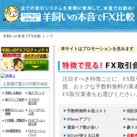
羊飼いの本音でFX比較 トップ
本サイトはプロモーションを含みます
注目すべき特徴ごとに、FX
貨、おトクな手数料無料の業
羊飼いお勧め
低スプレッド
FX取引業者をお選びください
高スワップ金利
スマホで
取引用
顧客ポジション
トレーダーに
手数料無料＆低コスト
信託
情報
人気
iPhoneアプリ
And
FX情報・閲覧用
FXオプション
取引用
通貨ペア数が多い
豪ド
1000通貨単位
FXキャッシュ
バック
MT4が使える口座
自動